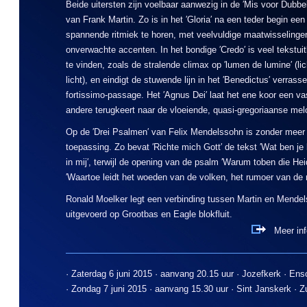
Beide uitersten zijn voelbaar aanwezig in de ′Mis voor Dubbe
van Frank Martin. Zo is in het ′Gloria′ na een teder begin een
spannende ritmiek te horen, met veelvuldige maatwisselinge
onverwachte accenten. In het bondige ′Credo′ is veel tekstui
te vinden, zoals de stralende climax op ′lumen de lumine′ (li
licht), en eindigt de stuwende lijn in het ′Benedictus′ verrass
fortissimo-passage. Het ′Agnus Dei′ laat het ene koor een va
andere terugkeert naar de vloeiende, quasi-gregoriaanse melod
Op de ′Drei Psalmen′ van Felix Mendelssohn is zonder meer 
toepassing. Zo bevat ′Richte mich Gott′ de tekst ′Wat ben je 
in mij′, terwijl de opening van de psalm ′Warum toben die He
′Waartoe leidt het woeden van de volken, het rumoer van de n
Ronald Moelker legt een verbinding tussen Martin en Mendels
uitgevoerd op Grootbas en Eagle blokfluit.
Meer info
· Zaterdag 6 juni 2015 · aanvang 20.15 uur · Jozefkerk · En
· Zondag 7 juni 2015 · aanvang 15.30 uur · Sint Janskerk · 